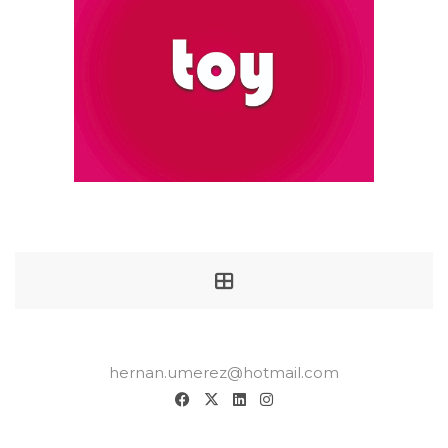
hernan.umerez@hotmail.com